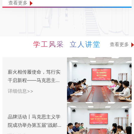
查看更多
学工风采 立人讲堂
查看更多
薪火相传履使命，笃行实
干启新程——马克思主义
学院研究生会工作交...
详细信息>>
品牌活动丨马克思主义学
院成功举办第五届“战邮
杯”研究生微党课...