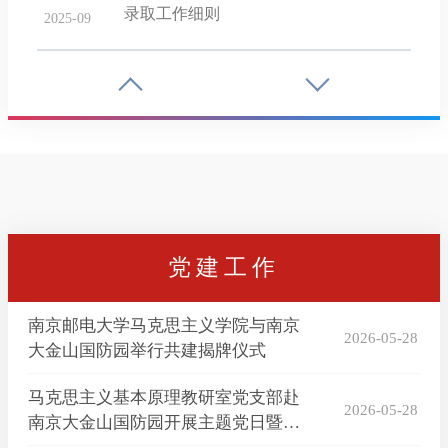
录取工作细则
2025-09
08
2025年江苏省研究生马克思主义理论学
术创新论坛征文启事
2025-08
南京邮电大学马克思主义学院关于举办
08
2025年全国优秀本科生学院开放日的通
2025-07
知（线上）
党建工作
02
关于邓依晴等职务任免的通知
2025-07
南京邮电大学马克思主义学院与南京
2026-05-28
大金山国防园举行共建揭牌仪式
21
马克思主义学院 2025年硕士研究生复试
马克思主义基本原理教研室党支部赴
录取工作实施细则
2026-05-28
2025-03
南京大金山国防园开展主题党日暨集
体备课活动