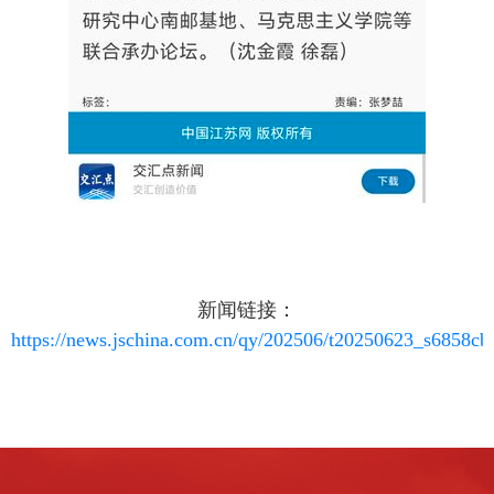
新闻链接：
https://news.jschina.com.cn/qy/202506/t20250623_s6858c