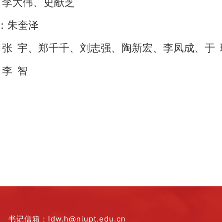
：李大伟、史献芝
：朱奎泽
：张 宇、郑千千、刘志强、陶新宏、李凤成、于 
：李 智
书记信箱：ldw.h@njupt.edu.cn