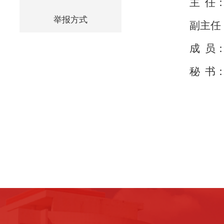
主 任
举报方式
副主任
成 员
秘 书