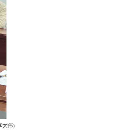
李大伟
)