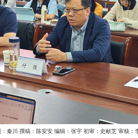
：秦川 撰稿：陈安安 编辑：张宇 初审：史献芝 审核：