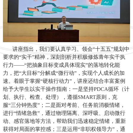
讲座指出，我们要认真学习、领会
“十五五”规划中
要求的“实干”精神，深刻剖析并积极修炼青年实干执
行力——“把抽象目标变成具体现实”的落地转化能
力，把“大目标”分解成“微行动”，实现个人成长的加
速。着眼于掌握“硬核行动力”，讲座还结合丰富案例
给予大学生以实干操作指南：一是坚持PDCA循环（计
划、执行、检查、处理），遵循SMART原则，克
服“三分钟热度”
；二是面对考前、任务前消极情绪，
进行
“情绪急救”，通过物理隔离、深呼吸、启动微行
动、感官落地等方法，帮助我们迅速稳定情绪，重新
获得对局面的掌控感；三是运用“非职权领导力”，通