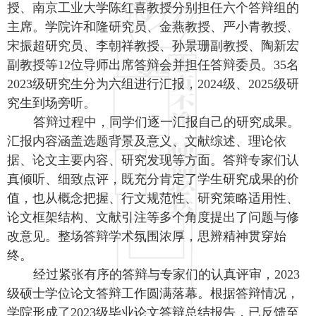
授、南京工业大学陈红喜教授分别担任六个答辩组的
主席。学院许和隆研究员、金燕教授、严小青教授、
宋振超研究员、李朝祥教授、孙景珊副教授、陶新宏
副教授等12位导师出席答辩会并担任答辩委员。35名
2023级研究生分为六组进行汇报，2024级、2025级研
究生到场旁听。
答辩过程中，同学们逐一汇报自己的研究成果。
汇报内容涵盖选题背景及意义、文献综述、理论依
据、论文主要内容、研究发现等方面。答辩专家们认
真倾听、细致点评，既充分肯定了学生研究成果的价
值，也从概念把握、行文规范性、研究策略适用性、
论文框架结构、文献引注等多个角度提出了问题与修
改意见。整场答辩学术氛围浓厚，思辨精神贯穿始
终。
经过紧张有序的答辩与专家们的认真评审，
2023
级硕士学位论文答辩工作圆满落幕。根据答辩情况，
学院形成了2023级毕业论文答辩总结报告，已反馈至