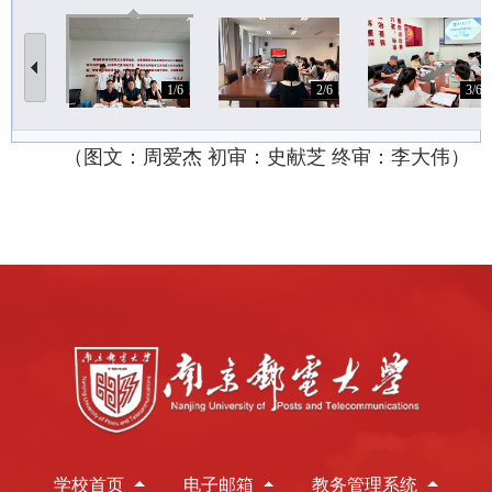
1/6
2/6
3/6
（图文：
周爱杰
初审：史献芝
终审
：李大伟）
学校首页
电子邮箱
教务管理系统