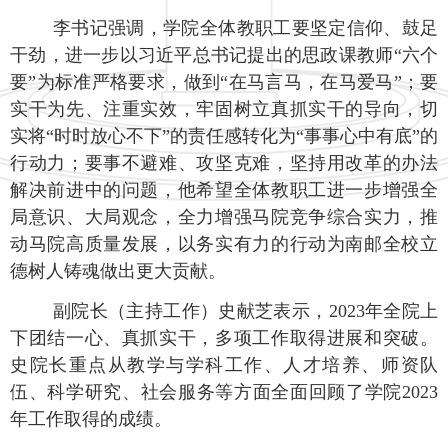
李书记强调
，
学院全体教职工要坚定信仰、鼓足
干劲
，
进一步
以习近平总书记提出的思政课教师
“六个
要”为标准严格要求
，
做到
“在马言马，在马爱马”
；
要
实干为先、注重实效
，
牢固树立真抓实干的导向
，切
实将
“时时放心不下”的责任感转化为“事事心中有底”的
行动力
；
要事不避难、攻坚克难
，坚持用改革的办法
解决前进中的问题
，
他希望全体教职工进一步增强全
局意识、大局观念，全力增强马院竞争综合实力，推
动马院高质量发展
，
以务实有力的行动为南邮全校立
德树人铸魂
做出更大贡献
。
副院长（主持工作）史献芝
表示
，
2023
年全院上
下团结一心
、
真抓实干
，多项工作取得
进展和突破
。
史院长重点从教学与学科工作
、
人才培养
、
师资队
伍
、
科学研究
、
社会服务等方面全面回顾了学院
2023
年工作取得的成绩
。