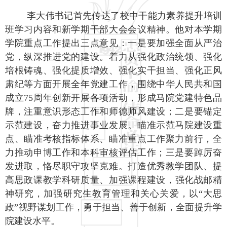
李大伟书记
首先传达了
校中干能力素养提升培训
班
学习内容和
新学期干部大会
会议精神。他
对本学期
学院重点工作
提出三点意见：
一是要加强全面从严治
党，纵深推进党的建设
。
着力从强化政治统领
、强化
培根铸魂、强化提质增效、强化实干担当、强化正风
肃纪
等方面开展全年党建工作
，围绕中华人民共和国
成立
75周年创新开展各项活动，形成马院党建特色品
牌，注重意识形态工作和师德师风建设
；
二是要锚定
示范建设，奋力推进事业发展
。瞄准示范马院建设重
点、瞄准考核指标体系、瞄准重点工作聚力前行，
全
力推动申博工作和本科审核评估工作
；
三是要踔厉奋
发进取，恪尽职守攻坚克难
。打造优秀教学团队、提
高
思政课
教学科研质量、
加强课程建设
，
强化战邮精
神研究，加强研究生教育管理和关心关爱，以
“大思
政”视野谋划工作，
勇于担当
、
善于创新
，
全面提升学
院建设水平
。