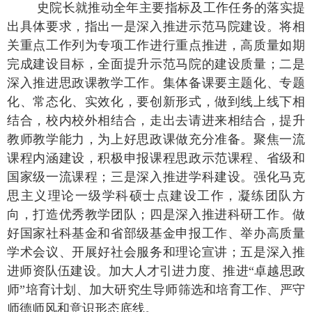
史院长就推动全年主要指标及工作任务的落实提
出具体要求
，
指出一是深入推进
示
范马院建设
。将相
关重点工作列为专项工作进行重点推进，高质量如期
完成建设
目标
，
全面
提升示范马院的建设质量
；
二是
深入推进思政课教学工作。集体备课要主题化、专题
化、常态化、实效化，要创新形式，做到线上线下相
结合，校内校外相结合，走出去请进来相结合，提升
教师教学能力，为上好思政课做充分准备。聚焦一流
课程内涵建设，积极申报课程思政示范课程、省级和
国家级一流课程；三
是深入推进学科建设
。
强化
马克
思主义理论一级学科硕士点建设工作，
凝练团队方
向
，
打造优秀教学团队
；
四
是深入推进科研工作
。
做
好
国家社科基金和省部级基金申报工作、
举办高质量
学术会议
、
开展好社会服务
和理论宣讲
；
五
是深入推
进师资队伍建设
。加大人才引进力度、推进
“卓越思政
师”培育计划、加大研究生导师筛选和培育工作、
严守
师德师风和意识形态底线
。