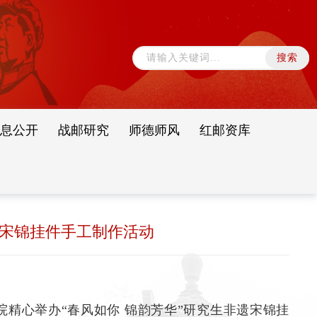
息公开
战邮研究
师德师风
红邮资库
遗宋锦挂件手工制作活动
院精心举办“春风如你 锦韵芳华”研究生非遗宋锦挂